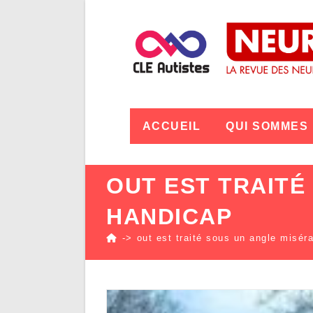
ACCUEIL
QUI SOMMES
OUT EST TRAITÉ
HANDICAP
->
out est traité sous un angle misér