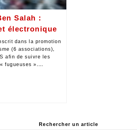
Ben Salah :
et électronique
scrit dans la promotion
isme (6 associations),
PS afin de suivre les
e « fugueuses ».…
Rechercher un article