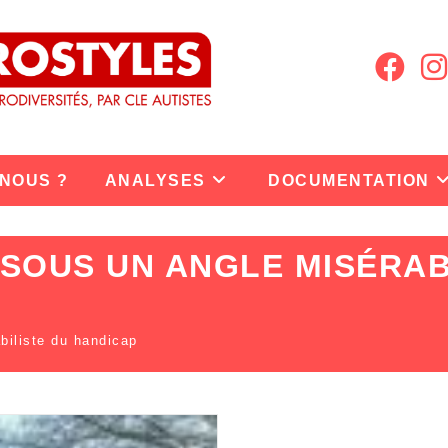
 NOUS ?
ANALYSES
DOCUMENTATION
 SOUS UN ANGLE MISÉRAB
abiliste du handicap