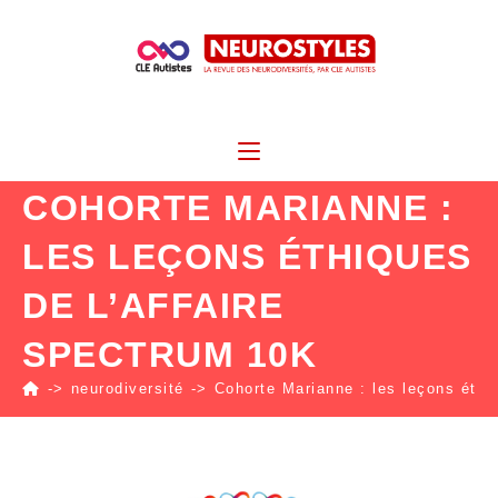
COHORTE MARIANNE :
LES LEÇONS ÉTHIQUES
DE L’AFFAIRE
SPECTRUM 10K
->
neurodiversité
->
Cohorte Marianne : les leçons éthi