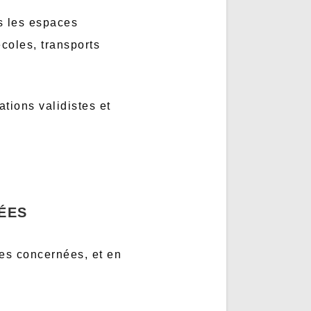
us les espaces
écoles, transports
tions validistes et
ÉES
nes concernées, et en