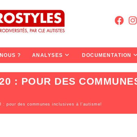
 NOUS ?
ANALYSES
DOCUMENTATION
20 : POUR DES COMMUNES
 : pour des communes inclusives à l’autisme!