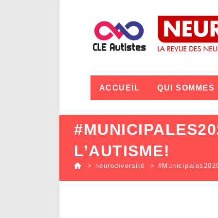
ACCUEIL
QUI SOMMES
#MUNICIPALES20
L’AUTISME!
->
neurodiversité
->
#Municipales2020