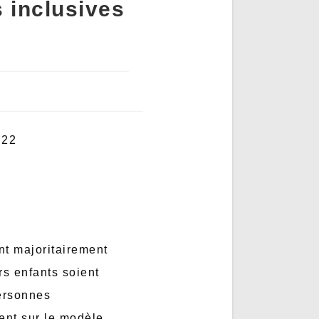
 inclusives
 22
nt majoritairement
rs enfants soient
ersonnes
ient sur le modèle