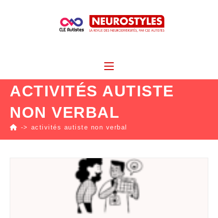
ACTIVITÉS AUTISTE
NON VERBAL
->
activités autiste non verbal