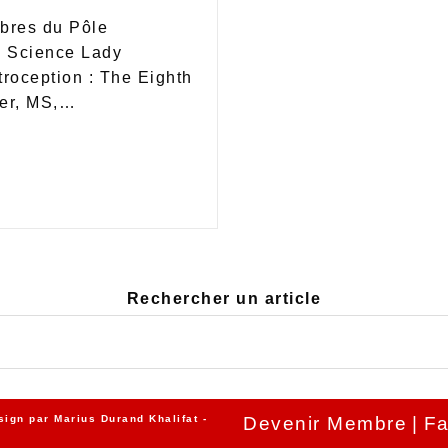
bres du Pôle
ic Science Lady
troception : The Eighth
ler, MS,…
Rechercher un article
sign par
Marius Durand Khalifat
-
Devenir Membre
Fa