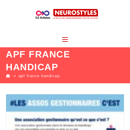
APF FRANCE
HANDICAP
->
apf france handicap