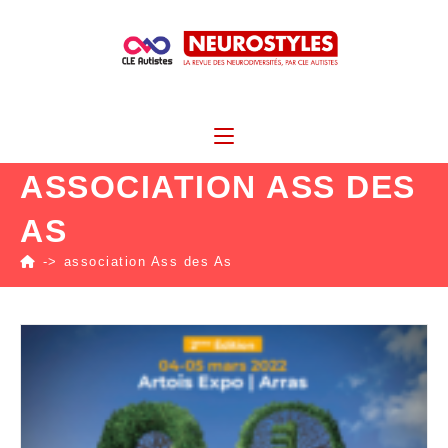
ASSOCIATION ASS DES
AS
->
association Ass des As