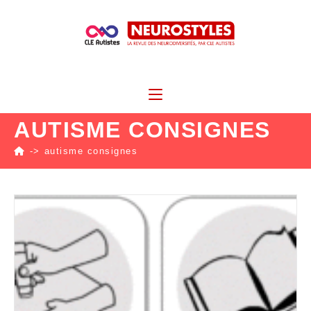
AUTISME CONSIGNES
->
autisme consignes