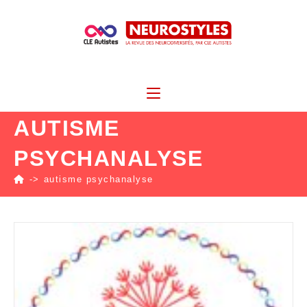
AUTISME
PSYCHANALYSE
->
autisme psychanalyse