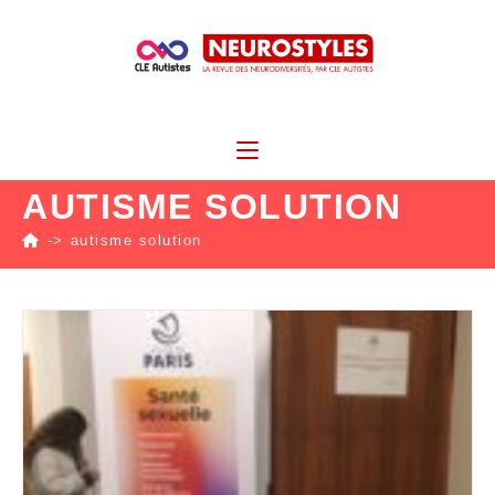
AUTISME SOLUTION
->
autisme solution