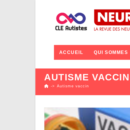
ACCUEIL
QUI SOMMES
AUTISME VACCIN
->
Autisme vaccin