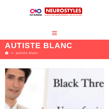
AUTISTE BLANC
->
autiste blanc