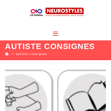
AUTISTE CONSIGNES
->
autiste consignes