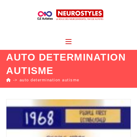
AUTO DETERMINATION
AUTISME
->
auto determination autisme