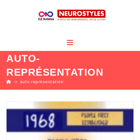
AUTO-
REPRÉSENTATION
->
auto-représentation