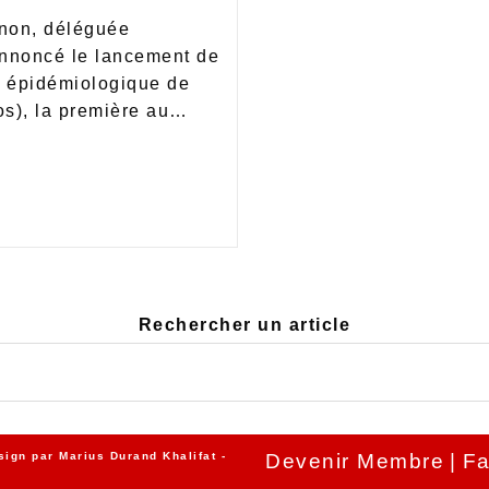
non, déléguée
 annoncé le lancement de
e épidémiologique de
os), la première au…
Rechercher un article
sign par
Marius Durand Khalifat
-
Devenir Membre
Fa