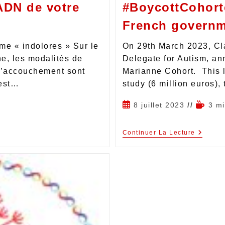
ADN de votre
#BoycottCohort
French govern
e « indolores » Sur le
On 29th March 2023, Cla
ne, les modalités de
Delegate for Autism, an
l’accouchement sont
Marianne Cohort. This 
 est…
study (6 million euros),
8 juillet 2023
3 m
Continuer La Lecture