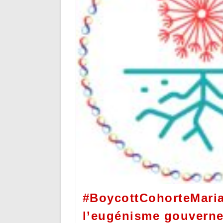
#BoycottCohorteMaria
l’eugénisme gouvern