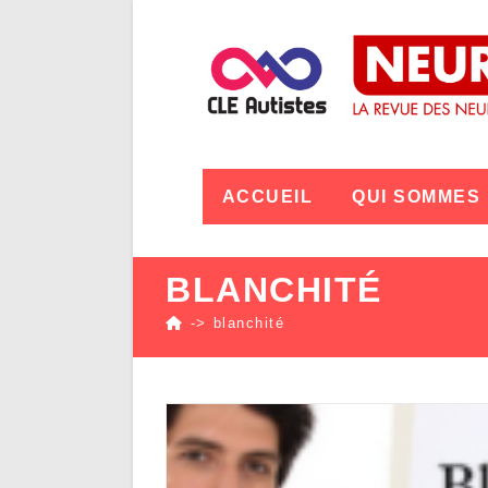
ACCUEIL
QUI SOMMES
BLANCHITÉ
->
blanchité