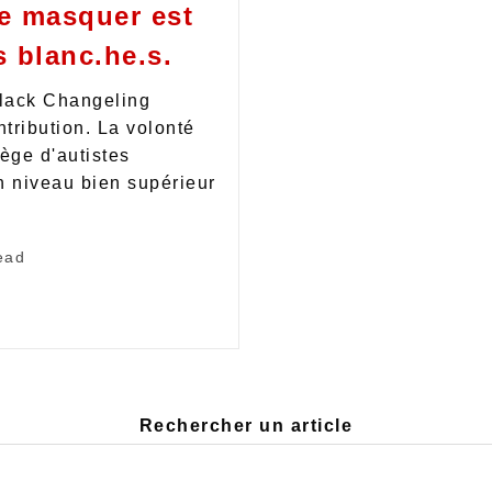
de masquer est
s blanc.he.s.
Black Changeling
tribution. La volonté
lège d'autistes
un niveau bien supérieur
ead
Rechercher un article