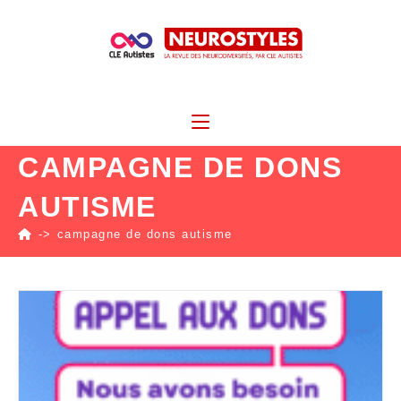
CAMPAGNE DE DONS
AUTISME
->
campagne de dons autisme