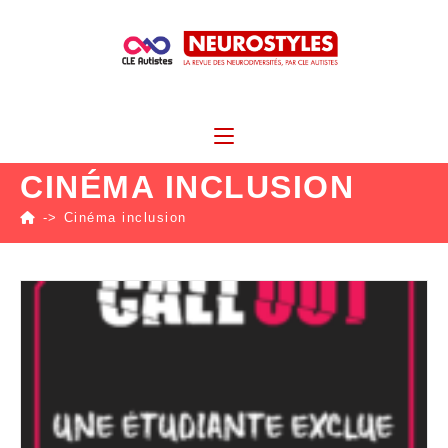
CINÉMA INCLUSION
->
Cinéma inclusion