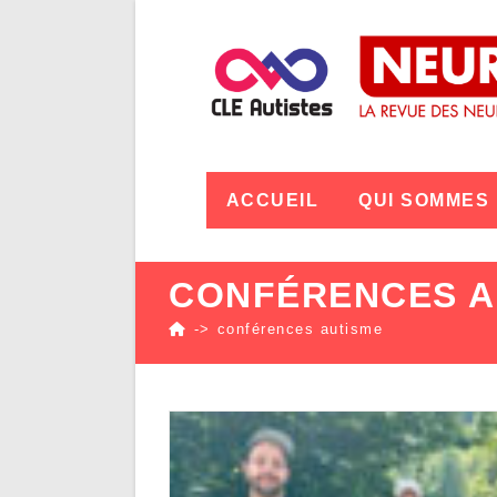
ACCUEIL
QUI SOMMES
CONFÉRENCES A
->
conférences autisme