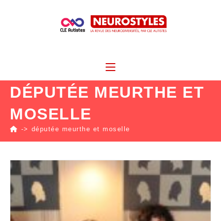
DÉPUTÉE MEURTHE ET
MOSELLE
->
députée meurthe et moselle