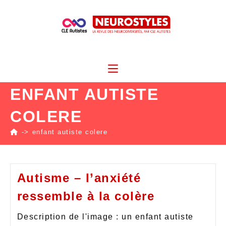
ENFANT AUTISTE
COLERE
->
enfant autiste colere
Autisme – l’anxiété
ressemble à la colère
Description de l'image : un enfant autiste