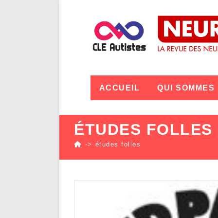
ACCUEIL
QUI SOMMES
ÉTUDES FOLLES
->
études folles