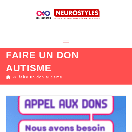
FAIRE UN DON
AUTISME
->
faire un don autisme