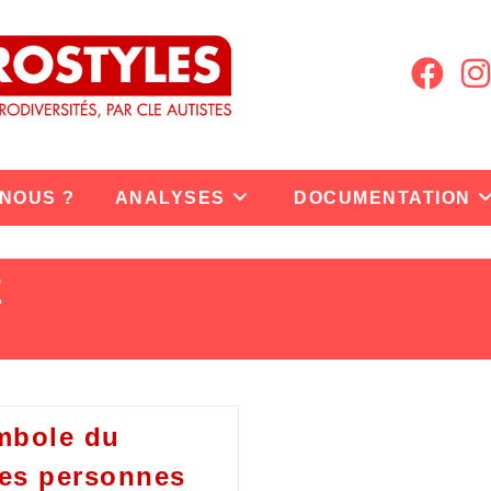
 NOUS ?
ANALYSES
DOCUMENTATION
E
ymbole du
es personnes