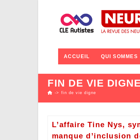
ACCUEIL
QUI SOMMES
FIN DE VIE DIGN
->
fin de vie digne
L’affaire Tine Nys, s
manque d’inclusion d