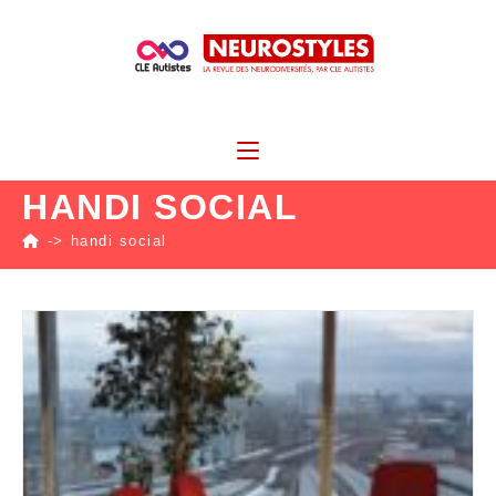
HANDI SOCIAL
->
handi social