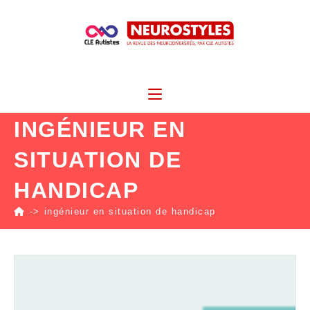
INGÉNIEUR EN
SITUATION DE
HANDICAP
->
ingénieur en situation de handicap