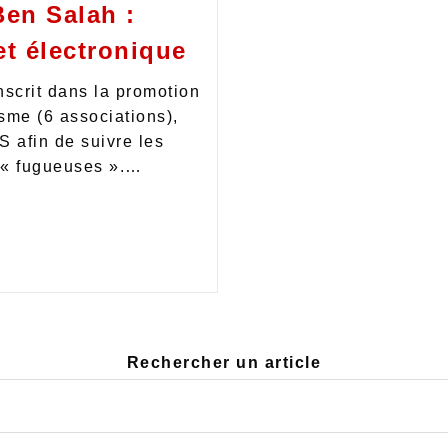
Ben Salah :
et électronique
scrit dans la promotion
isme (6 associations),
PS afin de suivre les
e « fugueuses ».…
Rechercher un article