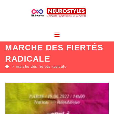
MARCHE DES FIERTÉS
RADICALE
->
marche des fiertés radicale