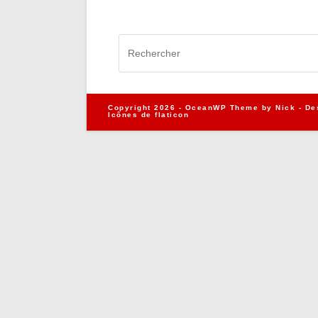
Copyright 2026 - OceanWP Theme by Nick - De
Icônes de
flaticon