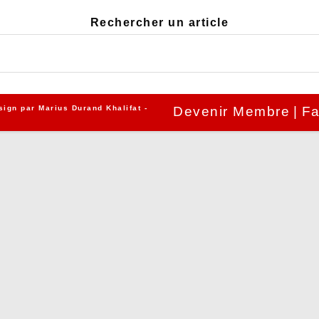
Rechercher un article
sign par
Marius Durand Khalifat
-
Devenir Membre
Fa