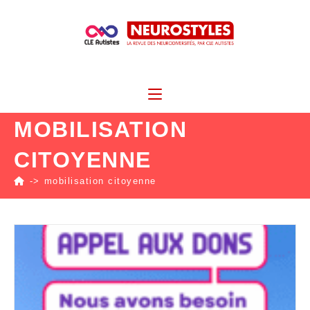
MOBILISATION
CITOYENNE
->
mobilisation citoyenne