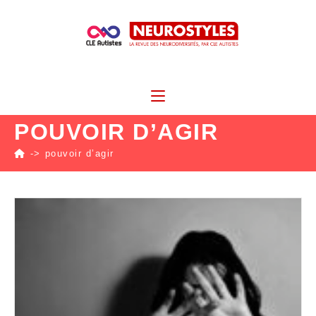
POUVOIR D’AGIR
->
pouvoir d’agir