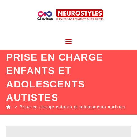
PRISE EN CHARGE
ENFANTS ET
ADOLESCENTS
AUTISTES
->
Prise en charge enfants et adolescents autistes