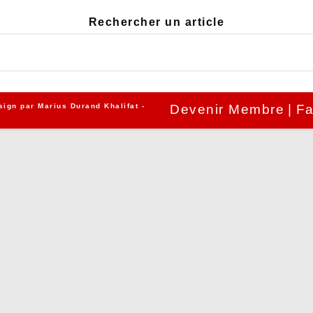
Rechercher un article
sign par
Marius Durand Khalifat
-
Devenir Membre
Fa