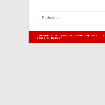
Copyright 2026 - OceanWP Theme by Nick - De
Icônes de
flaticon