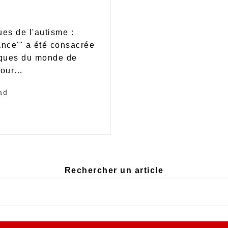
ues de l'autisme :
nce'" a été consacrée
itiques du monde de
 pour…
ad
Rechercher un article