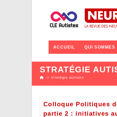
ACCUEIL
QUI SOMMES
STRATÉGIE AUTI
->
stratégie autisme
Colloque Politiques d
partie 2 : initiatives a