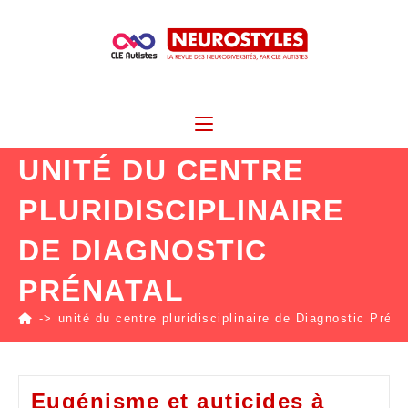
UNITÉ DU CENTRE
PLURIDISCIPLINAIRE
DE DIAGNOSTIC
PRÉNATAL
->
unité du centre pluridisciplinaire de Diagnostic Préna
Eugénisme et auticides à