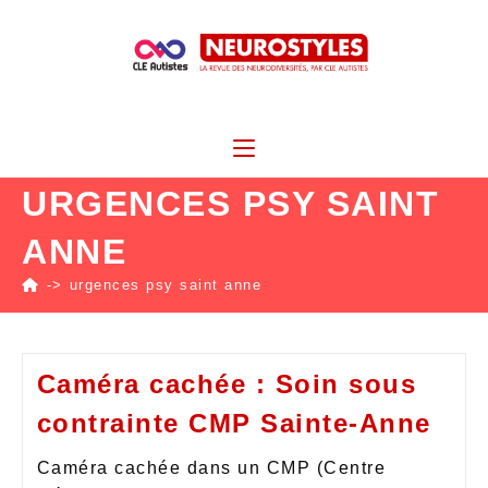
URGENCES PSY SAINT
ANNE
->
urgences psy saint anne
Caméra cachée : Soin sous
contrainte CMP Sainte-Anne
Caméra cachée dans un CMP (Centre