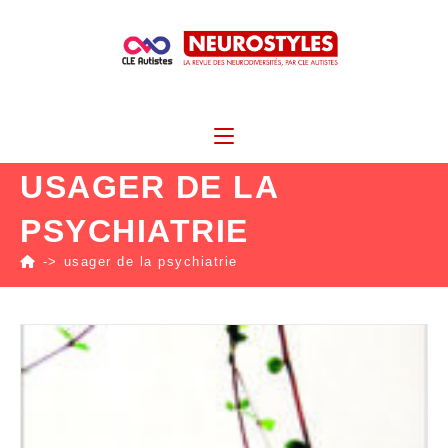
USAGER DE LA
PSYCHIATRIE
->
usager de la psychiatrie