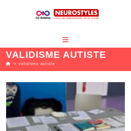
VALIDISME AUTISTE
->
validisme autiste