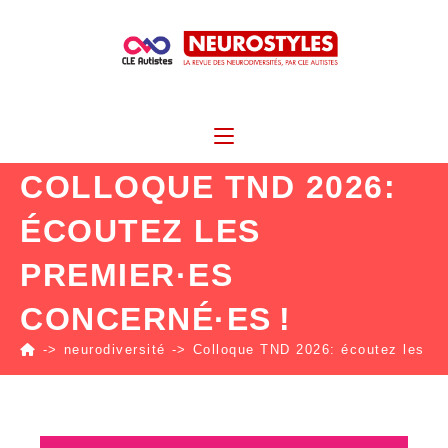
COLLOQUE TND 2026:
ÉCOUTEZ LES
PREMIER·ES
CONCERNÉ·ES !
->
neurodiversité
->
Colloque TND 2026: écoutez les pr