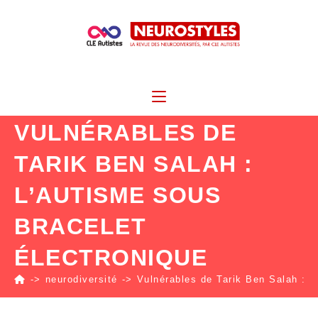
VULNÉRABLES DE
TARIK BEN SALAH :
L’AUTISME SOUS
BRACELET
ÉLECTRONIQUE
->
neurodiversité
->
Vulnérables de Tarik Ben Salah : l