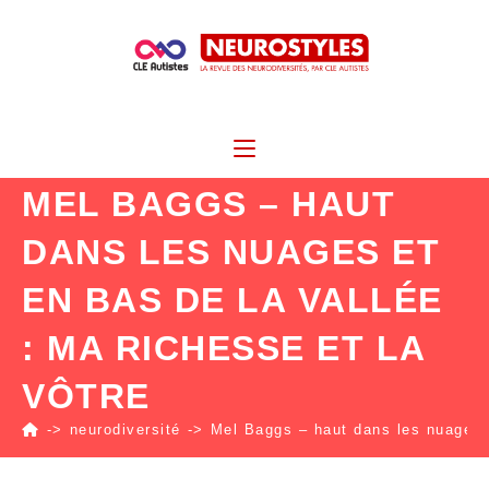
MEL BAGGS – HAUT
DANS LES NUAGES ET
EN BAS DE LA VALLÉE
: MA RICHESSE ET LA
VÔTRE
->
neurodiversité
->
Mel Baggs – haut dans les nuages e