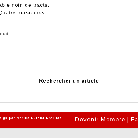
ble noir, de tracts,
 Quatre personnes
read
Rechercher un article
sign par
Marius Durand Khalifat
-
Devenir Membre
Fa