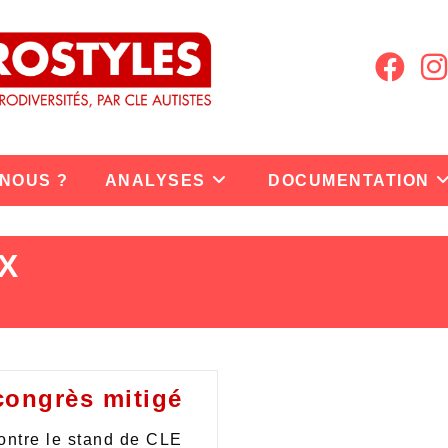
 NOUS ?
ANALYSES
DOCUMENTATION
X
congrès mitigé
montre le stand de CLE