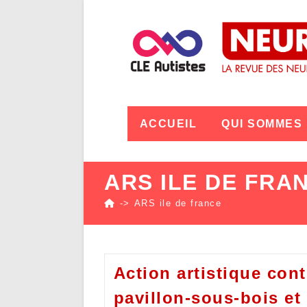
ACCUEIL
QUI SOMMES
ARS ILE DE FRA
->
ARS ile de france
Action artistique con
pavillon-sous-bois et 