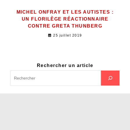
MICHEL ONFRAY ET LES AUTISTES :
UN FLORILÈGE RÉACTIONNAIRE
CONTRE GRETA THUNBERG
25 juillet 2019
Rechercher un article
Devenir Membre
Faire un don
Mentions Légales
Copyright 2026 - OceanWP Theme by Nick - Design par
Marius