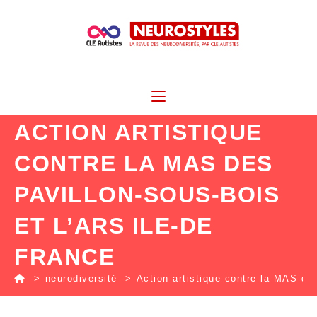
ACTION ARTISTIQUE
CONTRE LA MAS DES
PAVILLON-SOUS-BOIS
ET L’ARS ILE-DE
FRANCE
->
neurodiversité
->
Action artistique contre la MAS des