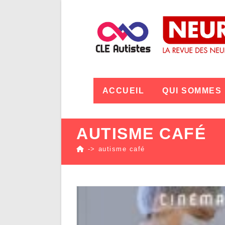
ACCUEIL
QUI SOMMES
AUTISME CAFÉ
->
autisme café