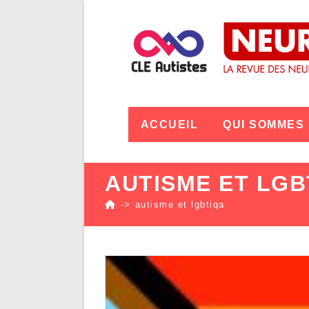
ACCUEIL
QUI SOMMES
AUTISME ET LGB
->
autisme et lgbtiqa