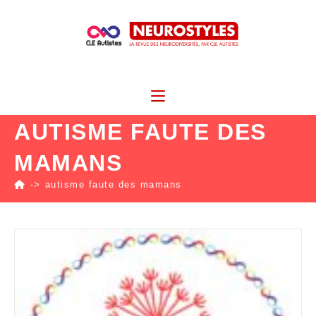
AUTISME FAUTE DES
MAMANS
->
autisme faute des mamans