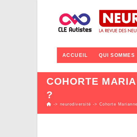
ACCUEIL
QUI SOMMES
COHORTE MARIAN
?
->
neurodiversité
->
Cohorte Marianne