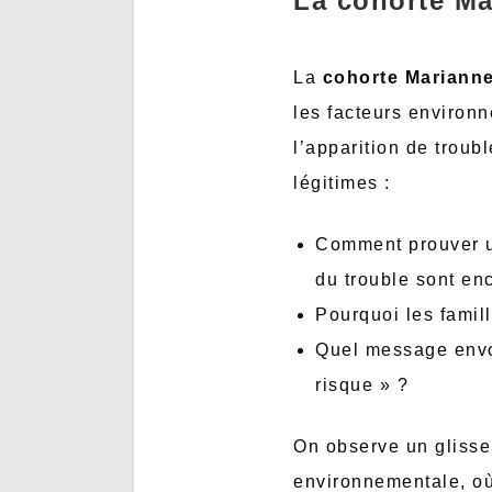
La cohorte Mar
La
cohorte Mariann
les facteurs environn
l’apparition de trou
légitimes :
Comment prouver un
du trouble sont en
Pourquoi les famil
Quel message envoi
risque » ?
On observe un glissem
environnementale, où 