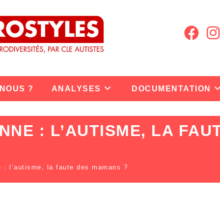
 NOUS ?
ANALYSES
DOCUMENTATION
NE : L’AUTISME, LA FA
 : l’autisme, la faute des mamans ?