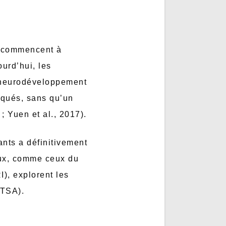
s commencent à
ourd’hui, les
u neurodéveloppement
liqués, sans qu’un
; Yuen et al., 2017).
ants a définitivement
vaux, comme ceux du
), explorent les
(TSA).