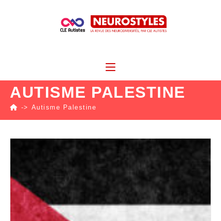
AUTISME PALESTINE
->
Autisme Palestine